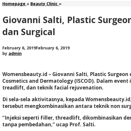
Giovanni
Homepage
»
Beauty Clinic
»
Salti,
Plastic
Giovanni Salti, Plastic Surg
Surgeon
Tren
dan Surgical
Kecantikan
Mengkombinasikan
antara
by
February 6, 2019
February 6, 2019
Non
admin
by
admin
Surgical
dan
Surgical
Womensbeauty.id – Giovanni Salti, Plastic Surgeon d
Cosmetics and Dermatology (ISCOD). Dalam event ini
treadlift, dan teknik facial rejuvenation.
Di sela-sela aktivitasnya, kepada Womensbeauty.id
tersebut mengkombinasikan antara teknik non surgi
“Injeksi seperti Filler, threadlift, dikombinasikan
tanpa pembedahan,” ucap Prof. Salti.