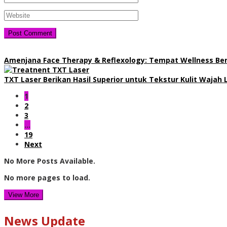
Amenjana Face Therapy & Reflexology: Tempat Wellness B
TXT Laser Berikan Hasil Superior untuk Tekstur Kulit Wajah
1
2
3
…
19
Next
No More Posts Available.
No more pages to load.
View More
News Update