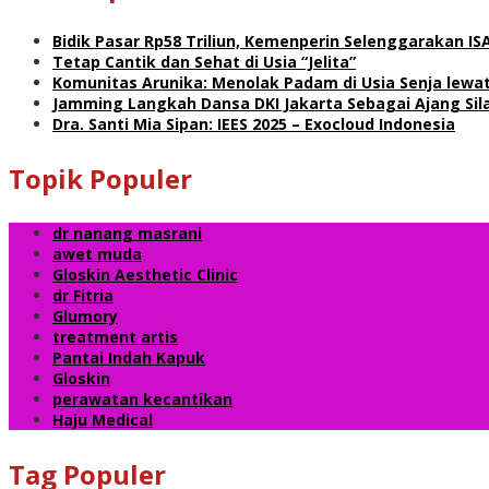
Bidik Pasar Rp58 Triliun, Kemenperin Selenggarakan 
Tetap Cantik dan Sehat di Usia “Jelita”
Komunitas Arunika: Menolak Padam di Usia Senja lewa
Jamming Langkah Dansa DKI Jakarta Sebagai Ajang Si
Dra. Santi Mia Sipan: IEES 2025 – Exocloud Indonesia
Topik Populer
dr nanang masrani
awet muda
Gloskin Aesthetic Clinic
dr Fitria
Glumory
treatment artis
Pantai Indah Kapuk
Gloskin
perawatan kecantikan
Haju Medical
Tag Populer